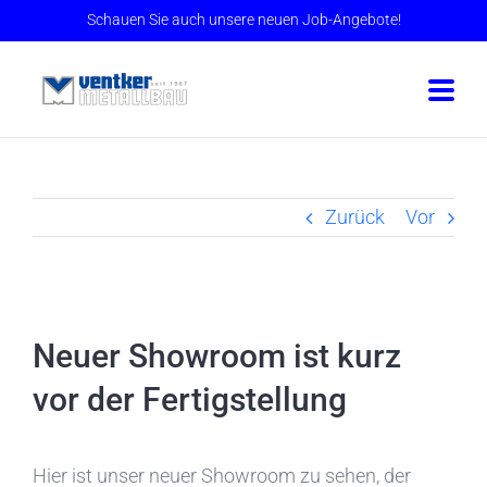
Skip
Schauen Sie auch unsere neuen Job-Angebote!
to
content
Zurück
Vor
Neuer Showroom ist kurz
vor der Fertigstellung
Hier ist unser neuer Showroom zu sehen, der